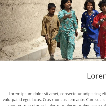
Lorem
Lorem ipsum dolor sit amet, consectetur adipiscing el
volutpat id eget lacus. Cras rhoncus sem ante. Cum socii
montes, nascetur ridiculus mus. Vivamus dignissim rut