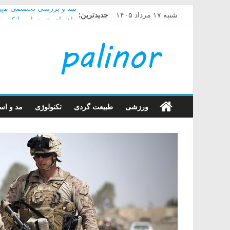
Skip
شنبه ۱۷ مرداد ۱۴۰۵
جدیدترین:
نقد و بررسی تخصصی مچ بند شیائومی 
to
راهنمای خرید پاور بانک من
content
راهنمای
راهنمای خرید دستگاه فشا
راهنمای خرید سیستم صوت
چگونه در گوشی های سامس
خرید
کالا
ورزشی
طبیعت گردی
تکنولوژی
مد و است
با
پالینور
بیا
تا
بهت
بگم