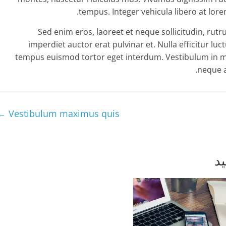
tempus. Integer vehicula libero at lor
Sed enim eros, laoreet et neque sollicitudin, rut
imperdiet auctor erat pulvinar et. Nulla efficitur luc
tempus euismod tortor eget interdum. Vestibulum in me
neque a
←
Vestibulum maximus quis
د