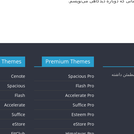
انی که دوباره دیدگاهی می‌نویسم.
e Themes
Premium Themes
مطمئن داشته
Cenote
Spacious Pro
Spacious
Flash Pro
Flash
Accelerate Pro
Accelerate
Suffice Pro
Suffice
Esteem Pro
eStore
eStore Pro
FitClub
Himalayas Pro