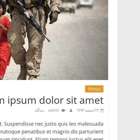
چه
کالایی
بخری
Politics
 ipsum dolor sit amet
۲۲ اسفند ۱۳۹۳
۰ دیدگاه
admin
it. Suspendisse nec justo quis leo malesuada
s natoque penatibus et magnis dis parturient
rum tincidunt. Etiam tempor luctus elit eget