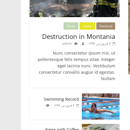
News
Latest
General
Destruction in Montania
۴ فروردین ۱۳۹۴
۰
admin
Nunc consectetur ipsum nisi, ut
pellentesque felis tempus vitae. Integer
eget lacinia nunc. Vestibulum
consectetur convallis augue id egestas.
Nullam
Swimming Record
۰
۴ فروردین ۱۳۹۴
News with Coffee