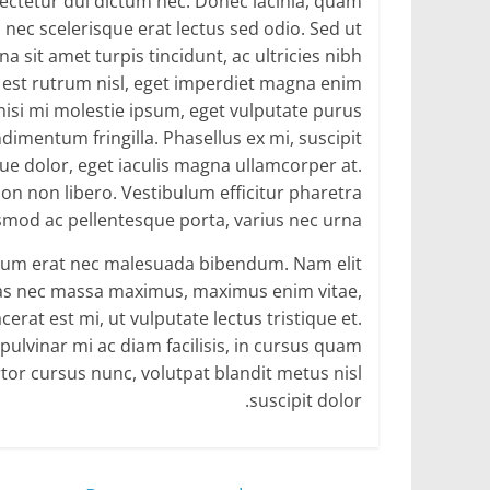
ctetur dui dictum nec. Donec lacinia, quam
چه
کالایی
, nec scelerisque erat lectus sed odio. Sed ut
بخری
sit amet turpis tincidunt, ac ultricies nibh
m est rutrum nisl, eget imperdiet magna enim
 nisi mi molestie ipsum, eget vulputate purus
imentum fringilla. Phasellus ex mi, suscipit
gue dolor, eget iaculis magna ullamcorper at.
on non libero. Vestibulum efficitur pharetra
smod ac pellentesque porta, varius nec urna.
entum erat nec malesuada bibendum. Nam elit
enas nec massa maximus, maximus enim vitae,
erat est mi, ut vulputate lectus tristique et.
pulvinar mi ac diam facilisis, in cursus quam
ortor cursus nunc, volutpat blandit metus nisl
suscipit dolor.