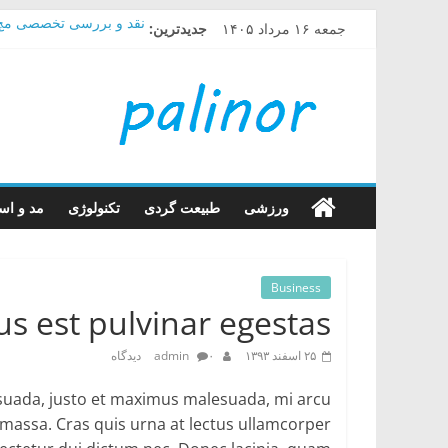
Skip
جمعه ۱۶ مرداد ۱۴۰۵
جدیدترین:
نقد و بررسی تخصصی مچ بند شیائومی
to
راهنمای خرید پاور بانک م
content
راهنمای
راهنمای خرید دستگاه فش
راهنمای خرید سیستم صوت
چگونه در گوشی های سام
خرید
کالا
ورزشی
طبیعت گردی
تکنولوژی
مد و است
با
Business
پالینور
us est pulvinar egestas.
بیا
۲۵ اسفند ۱۳۹۳
۰ دیدگاه
admin
تا
lesuada, justo et maximus malesuada, mi arcu
بهت
 massa. Cras quis urna at lectus ullamcorper
بگم