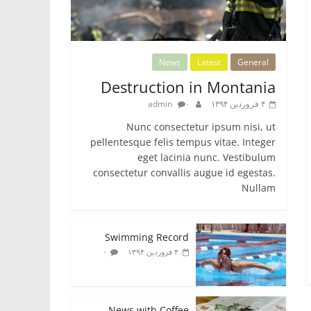
News
Latest
General
Destruction in Montania
۴ فروردین ۱۳۹۴
۰
admin
Nunc consectetur ipsum nisi, ut
pellentesque felis tempus vitae. Integer
eget lacinia nunc. Vestibulum
consectetur convallis augue id egestas.
Nullam
Swimming Record
۰
۴ فروردین ۱۳۹۴
News with Coffee