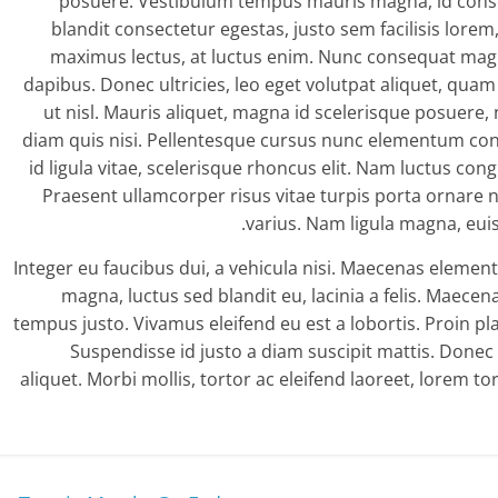
posuere. Vestibulum tempus mauris magna, id conse
blandit consectetur egestas, justo sem facilisis lorem
maximus lectus, at luctus enim. Nunc consequat magna 
dapibus. Donec ultricies, leo eget volutpat aliquet, qua
ut nisl. Mauris aliquet, magna id scelerisque posuere,
diam quis nisi. Pellentesque cursus nunc elementum cond
id ligula vitae, scelerisque rhoncus elit. Nam luctus con
Praesent ullamcorper risus vitae turpis porta ornare n
varius. Nam ligula magna, eui
Integer eu faucibus dui, a vehicula nisi. Maecenas elem
magna, luctus sed blandit eu, lacinia a felis. Maec
tempus justo. Vivamus eleifend eu est a lobortis. Proin plac
Suspendisse id justo a diam suscipit mattis. Donec 
aliquet. Morbi mollis, tortor ac eleifend laoreet, lorem t