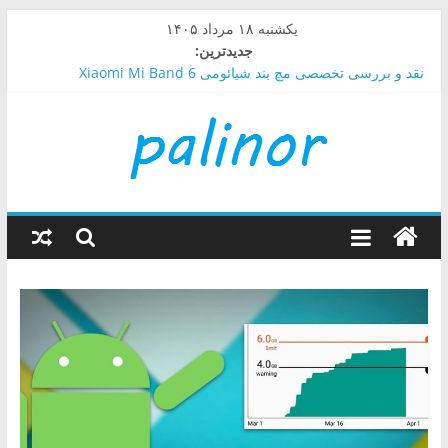
Skip
یکشنبه ۱۸ مرداد ۱۴۰۵
to
جدیدترین:
content
نقد و بررسی تخصصی مچ بند شیائومی Xiaomi Mi Band 6
راهنمای خرید پاور بانک مناسب و موجود در بازار ایران
راهنمای خرید دستگاه فشارسنج
راهنمای خرید سیستم صوتی برای خودرو
چگونه در گوشی های سامسونگ سقف مصرف اینترنت را تعیین کنیم؟
راهنمای
خرید
کالا
با
پالینور