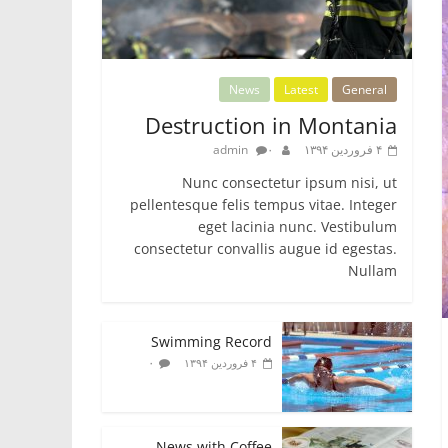
News
Latest
General
Destruction in Montania
۴ فروردین ۱۳۹۴
۰
admin
Nunc consectetur ipsum nisi, ut
pellentesque felis tempus vitae. Integer
eget lacinia nunc. Vestibulum
consectetur convallis augue id egestas.
Nullam
Swimming Record
۰
۴ فروردین ۱۳۹۴
News with Coffee