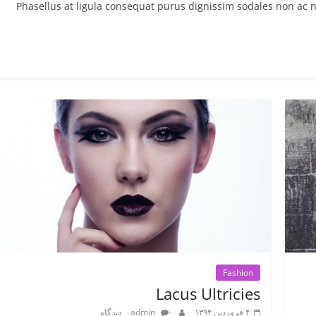
Phasellus at ligula consequat purus dignissim sodales non ac n
Fashion
Lacus Ultricies
۴ فروردین ۱۳۹۴
۰ دیدگاه
admin