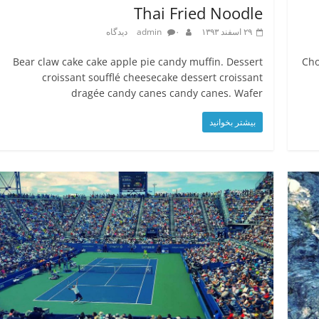
Thai Fried Noodle
۲۹ اسفند ۱۳۹۳
۰ دیدگاه
admin
Bear claw cake cake apple pie candy muffin. Dessert
Cho
croissant soufflé cheesecake dessert croissant
dragée candy canes candy canes. Wafer
بیشتر بخوانید