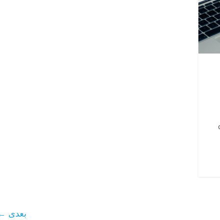
بعدی ←