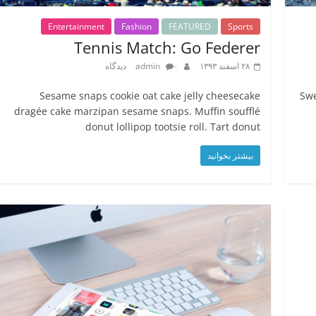
Entertainment
Fashion
FEATURED
Sports
Tennis Match: Go Federer
۲۸ اسفند ۱۳۹۳
۰ دیدگاه
admin
Sesame snaps cookie oat cake jelly cheesecake
Swe
dragée cake marzipan sesame snaps. Muffin soufflé
donut lollipop tootsie roll. Tart donut
بیشتر بخوانید