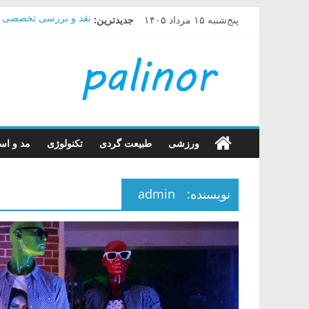
Skip
پنج‌شنبه ۱۵ مرداد ۱۴۰۵
جدیدترین:
نقد و بررسی تخصصی مچ بند شیائ
to
راهنمای خرید پاور بانک
content
راهنمای
راهنمای خرید دستگاه 
راهنمای خرید سیستم ص
چگونه در گوشی های س
خرید
کالا
ورزشی
طبیعت گردی
تکنولوژی
مد و است
با
نویسنده:
admin
پالینور
بیا
تا
بهت
بگم